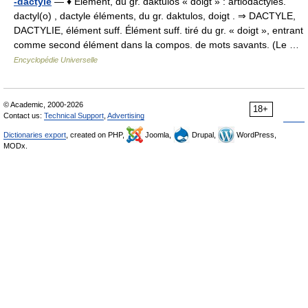
-dactyle
— ♦ Élément, du gr. daktulos « doigt » : artiodactyles.
dactyl(o) , dactyle éléments, du gr. daktulos, doigt . ⇒ DACTYLE,
DACTYLIE, élément suff. Élément suff. tiré du gr. « doigt », entrant
comme second élément dans la compos. de mots savants. (Le …
Encyclopédie Universelle
© Academic, 2000-2026
18+
Contact us:
Technical Support
,
Advertising
Dictionaries export
, created on PHP,
Joomla,
Drupal,
WordPress,
MODx.