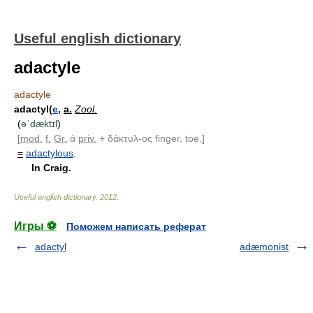
Useful english dictionary
adactyle
adactyle
adactyl(
e
,
a.
Zool.
(
əˈdæktɪl
)
[
mod.
f.
Gr.
ἀ
priv.
+ δάκτυλ-ος finger, toe.]
=
adactylous
.
In Craig.
Useful english dictionary
.
2012
.
Игры ⚽
Поможем написать реферат
adactyl
adæmonist