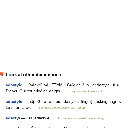
Look at other dictionaries:
adactyle
— [adaktil] adj. ÉTYM. 1846; de 2. a , et dactyle. ❖ ♦
Didact. Qui est privé de doigts …
Encyclopédie Universelle
adactyle
— adj. [Gr. a, without; daktylos, finger] Lacking fingers,
toes, or claws …
Dictionary of invertebrate zoology
adactyl
— См. adactyle …
Dictionary of invertebrate zoology